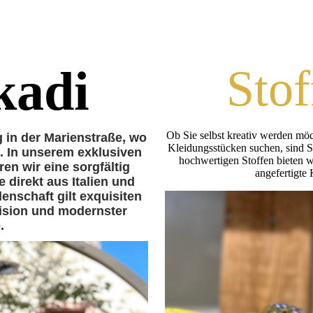
kadi
Sto
Ob Sie selbst kreativ werden mö
 in der Marienstraße, wo
Kleidungsstücken suchen, sind S
n. In unserem exklusiven
hochwertigen Stoffen bieten wi
ren wir eine sorgfältig
angefertigte 
e direkt aus Italien und
nschaft gilt exquisiten
zision und modernster
.